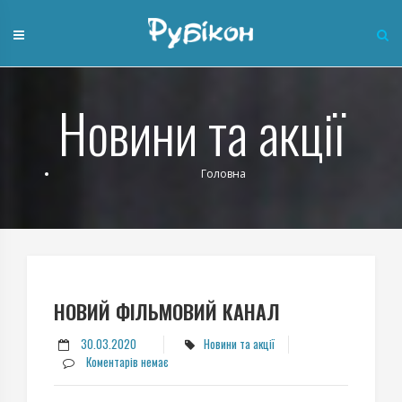
Skip
to
content
Новини та акції
Головна
НОВИЙ ФІЛЬМОВИЙ КАНАЛ
30.03.2020
Новини та акції
Коментарів немає