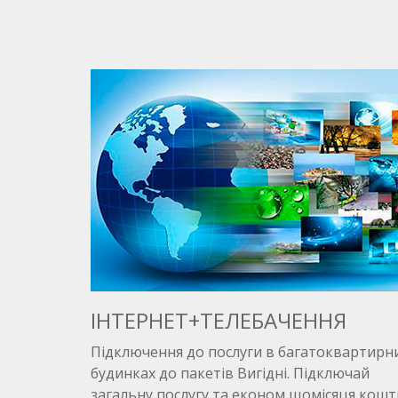
ІНТЕРНЕТ+ТЕЛЕБАЧЕННЯ
Підключення до послуги в багатоквартирн
будинках до пакетів Вигідні. Підключай
загальну послугу та економ щомісяця кошт