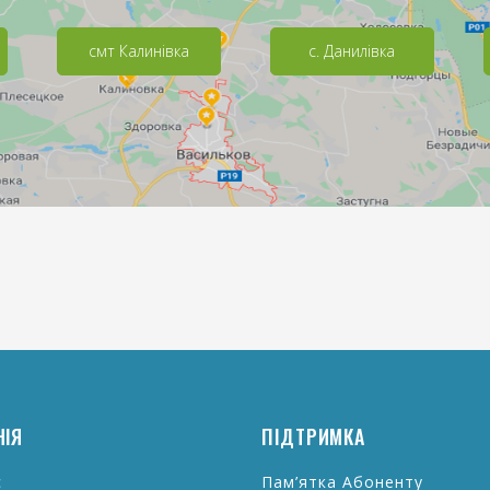
смт Калинівка
с. Данилівка
НІЯ
ПІДТРИМКА
с
Пам’ятка Абоненту