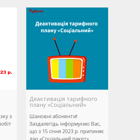
Деактивація тарифного
плану «Соціальний»
зку з
Шановні абоненти!
робіт
Заздалегідь інформуємо Вас,
що з 15 січня 2023 р. припиняє
дію «Соціальний пакет»