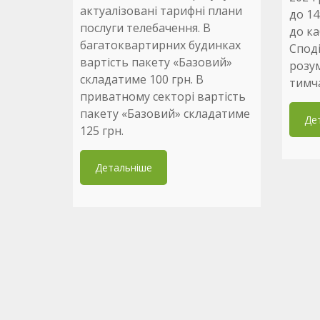
актуалізовані тарифні плани
до 14
послуги телебачення. В
до ка
багатоквартирних будинках
Споді
вартість пакету «Базовий»
розум
складатиме 100 грн. В
тимча
приватному секторі вартість
пакету «Базовий» складатиме
Де
125 грн.
Детальніше