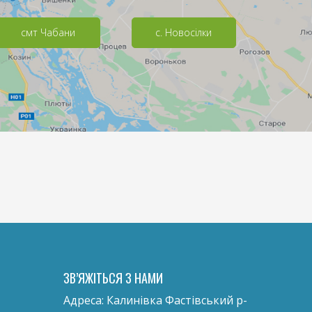
смт Чабани
с. Новосілки
ЗВ’ЯЖІТЬСЯ З НАМИ
Адреса:
Калинівка Фастівський р-