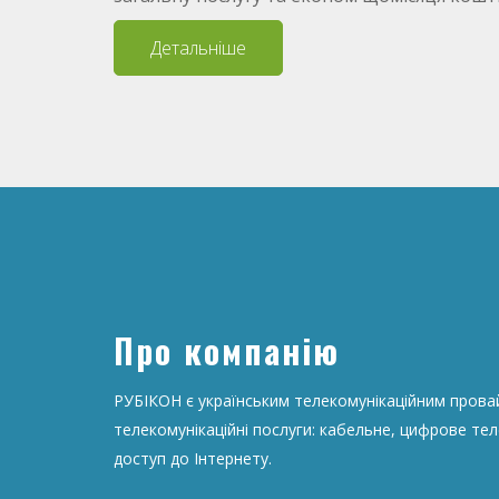
Детальніше
Про компанію
РУБІКОН є українським телекомунікаційним провай
телекомунікаційні послуги: кабельне, цифрове те
доступ до Інтернету.