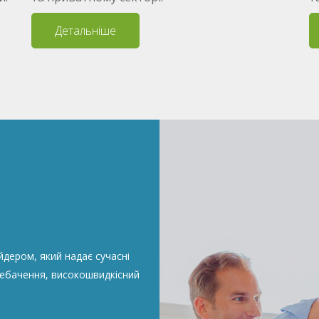
Детальніше
дером, який надає сучасні
лебачення, високошвидкісний