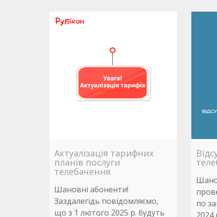
Актуалізація тарифних
Відс
планів послуги
теле
телебачення
Шанов
Шановні абоненти!
пров
Заздалегідь повідомляємо,
по за
що з 1 лютого 2025 р. будуть
2024 