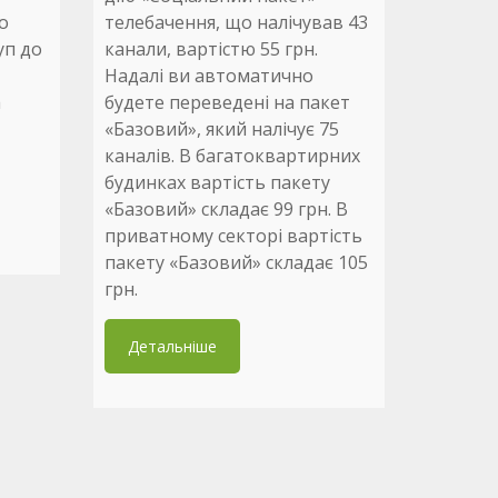
до
телебачення, що налічував 43
уп до
канали, вартістю 55 грн.
Надалі ви автоматично
а
будете переведені на пакет
«Базовий», який налічує 75
каналів. В багатоквартирних
будинках вартість пакету
«Базовий» складає 99 грн. В
приватному секторі вартість
пакету «Базовий» складає 105
грн.
Детальніше