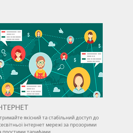
НТЕРНЕТ
тримайте якісний та стабільний доступ до
сесвітньої інтернет мережі за прозорими
а простими тарифами.