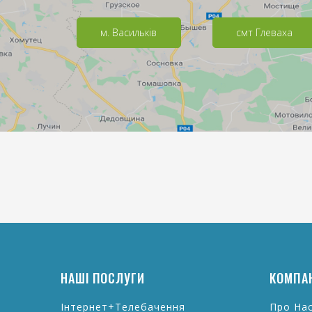
м. Васильків
смт Глеваха
НАШІ ПОСЛУГИ
КОМПА
Інтернет+Телебачення
Про На