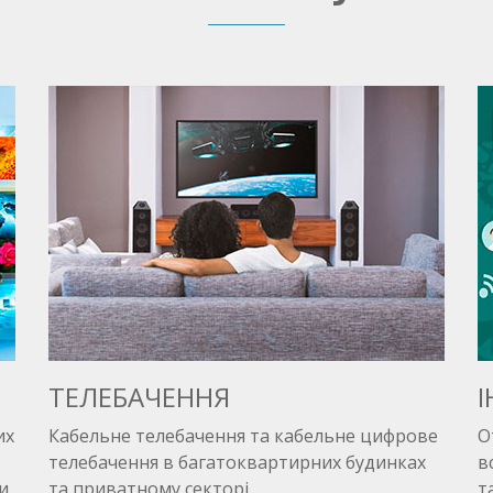
ТЕЛЕБАЧЕННЯ
І
их
Кабельне телебачення та кабельне цифрове
О
телебачення в багатоквартирних будинках
в
и.
та приватному секторі.
т